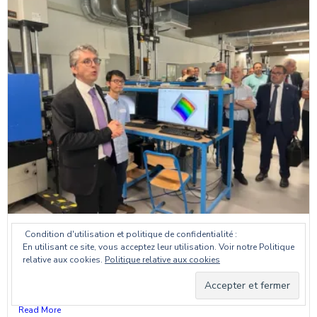
Condition d'utilisation et politique de confidentialité :
Inauguration de la plateforme régionale I-
En utilisant ce site, vous acceptez leur utilisation. Voir notre Politique
MAST
relative aux cookies.
Politique relative aux cookies
Madame la Directrice de l’ENTPE, Monsieur le coordinateur de
la...
Read More