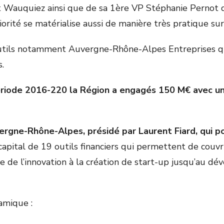
 Wauquiez ainsi que de sa 1
ère
VP Stéphanie Pernot qui
rité se matérialise aussi de manière très pratique sur u
 outils notamment Auvergne-Rhône-Alpes Entreprises q
.
riode 2016-220 la Région a engagés 150 M€ avec un
gne-Rhône-Alpes, présidé par Laurent Fiard, qui por
apital de 19 outils financiers qui permettent de couvri
de l’innovation à la création de start-up jusqu’au dév
amique :