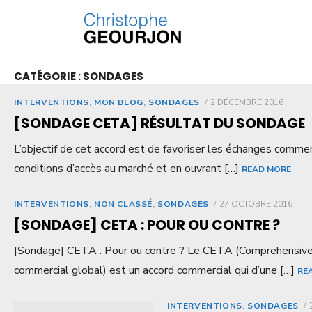
CATÉGORIE :
SONDAGES
INTERVENTIONS
,
MON BLOG
,
SONDAGES
2 DÉCEMBRE 2016
[SONDAGE CETA] RÉSULTAT DU SONDAGE
L’objectif de cet accord est de favoriser les échanges comme
conditions d’accès au marché et en ouvrant […]
READ MORE
INTERVENTIONS
,
NON CLASSÉ
,
SONDAGES
27 OCTOBRE 2016
[SONDAGE] CETA : POUR OU CONTRE ?
[Sondage] CETA : Pour ou contre ? Le CETA (Comprehensiv
commercial global) est un accord commercial qui d’une […]
RE
INTERVENTIONS
,
SONDAGES