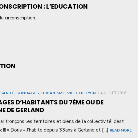
CONSCRIPTION : L’EDUCATION
e circonscription.
PTION
 SANTÉ
,
SONDAGES
,
URBANISME
,
VILLE DE LYON
4 JUILLET 2016
GES D’HABITANTS DU 7ÈME OU DE
NE DE GERLAND
 tronçons les territoires et biens de la collectivité, c’est
 !!! » Doris « J’habite depuis 33ans à Gerland et […]
READ MORE