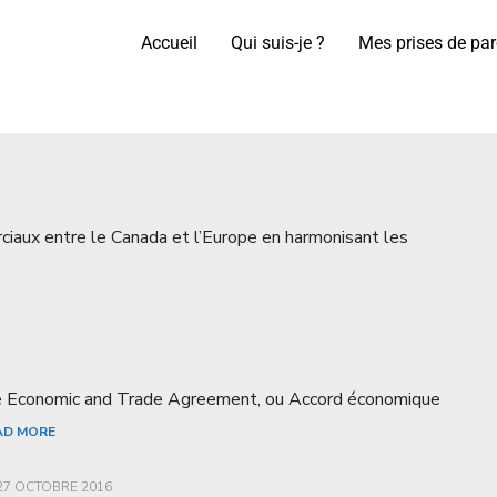
Accueil
Qui suis-je ?
Mes prises de par
rciaux entre le Canada et l’Europe en harmonisant les
e Economic and Trade Agreement, ou Accord économique
AD MORE
27 OCTOBRE 2016