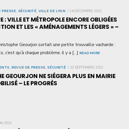
E PRESSE
,
SÉCURITÉ
,
VILLE DE LYON
14 DÉCEMBRE 2021
E : VILLE ET MÉTROPOLE ENCORE OBLIGÉES
CTION ET LES « AMÉNAGEMENTS LÉGERS » –
ristophe Geourjon sortait une petite trouvaille vacharde :
ts, c’est qu’à chaque problème, il y a […]
READ MORE
ENTS
,
REVUE DE PRESSE
,
SÉCURITÉ
22 SEPTEMBRE 2021
E GEOURJON NE SIÉGERA PLUS EN MAIRIE
BILISÉ – LE PROGRÈS
AI 2021