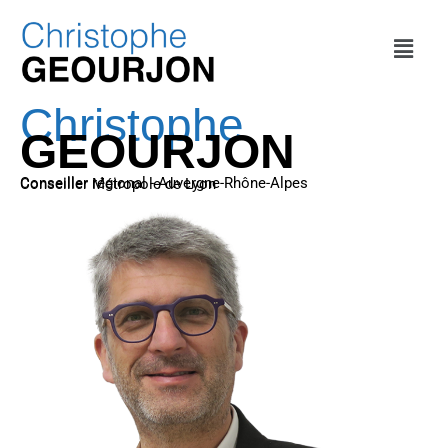
Christophe
GEOURJON
Conseiller régional - Auvergne-Rhône-Alpes
Conseiller Métropole de Lyon