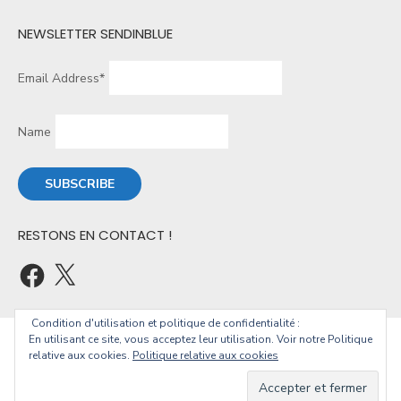
NEWSLETTER SENDINBLUE
Email Address*
Name
RESTONS EN CONTACT !
Condition d'utilisation et politique de confidentialité :
En utilisant ce site, vous acceptez leur utilisation. Voir notre Politique
© 2026 Christophe Geourjon
relative aux cookies.
Politique relative aux cookies
Powered by WordPress
/
Theme by Design Lab