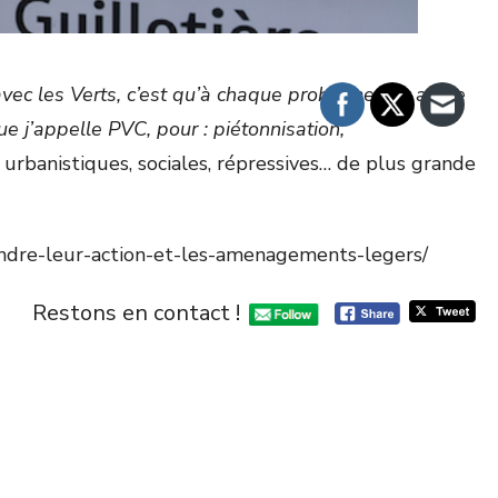
avec les Verts, c’est qu’à chaque problème, il y a une
ue j’appelle PVC, pour : piétonnisation,
s urbanistiques, sociales, répressives… de plus grande
efendre-leur-action-et-les-amenagements-legers/
Restons en contact !