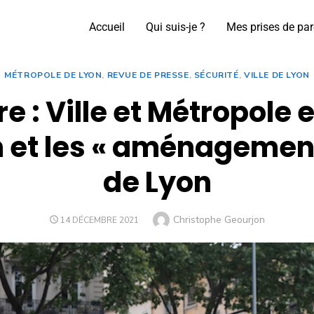
Accueil
Qui suis-je ?
Mes prises de par
MÉTROPOLE DE LYON
,
REVUE DE PRESSE
,
SÉCURITÉ
,
VILLE DE LYON
re : Ville et Métropole
n et les « aménagement
de Lyon
Christophe Geourjon
14 DÉCEMBRE 2021