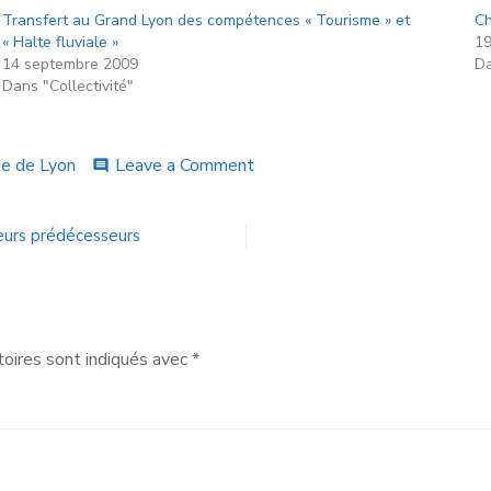
Transfert au Grand Lyon des compétences « Tourisme » et
Ch
« Halte fluviale »
19
14 septembre 2009
Da
Dans "Collectivité"
le de Lyon
Leave a Comment
comment
eurs prédécesseurs
oires sont indiqués avec
*