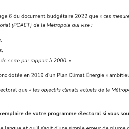
n page 6 du document budgétaire 2022 que «
ces mesures
orial (PCAET) de la Métropole qui vise :
e,
s,
 de serre par rapport à 2000. »
t donc dotée en 2019 d’un Plan Climat Énergie « ambitieu
lectoral que
« les objectifs climats actuels de la Métrop
xemplaire de votre programme électoral si vous souha
 langue et qu’il s’agit d’une simple erreur de plume da