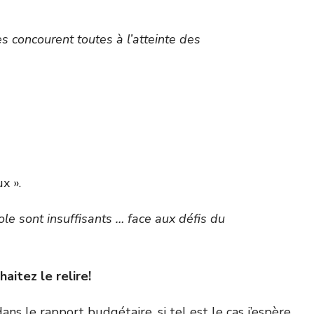
 concourent toutes à l’atteinte des
x ».
ole sont insuffisants … face aux défis du
itez le relire!
ns le rapport budgétaire, si tel est le cas j’espère