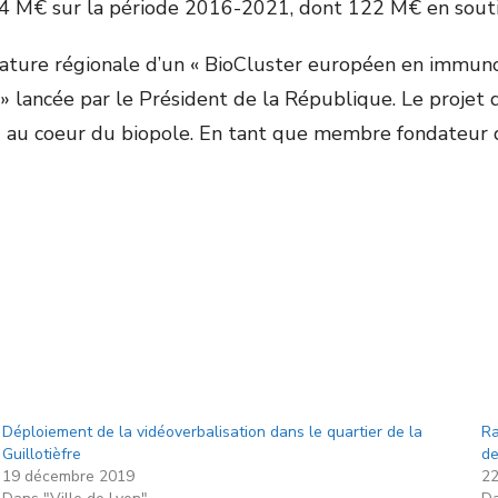
 M€ sur la période 2016-2021, dont 122 M€ en soutien 
ature régionale d’un « BioCluster européen en immuno-i
 » lancée par le Président de la République. Le projet 
d » au coeur du biopole. En tant que membre fondateur
Déploiement de la vidéoverbalisation dans le quartier de la
Ra
Guillotièfre
de
19 décembre 2019
22