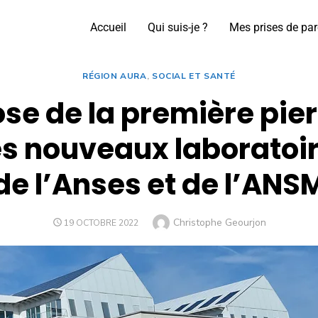
Accueil
Qui suis-je ?
Mes prises de par
RÉGION AURA
,
SOCIAL ET SANTÉ
se de la première pie
s nouveaux laboratoi
de l’Anses et de l’ANS
Christophe Geourjon
19 OCTOBRE 2022