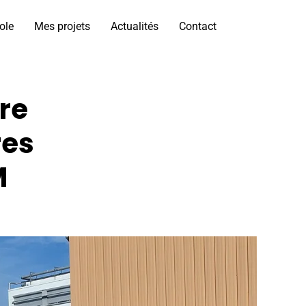
ole
Mes projets
Actualités
Contact
rre
res
M