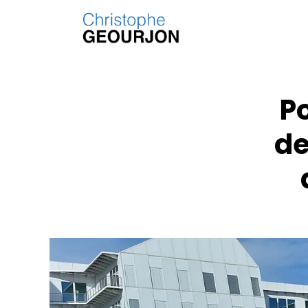
Po
de