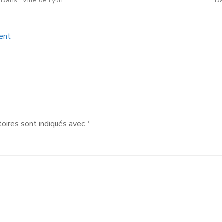
Dans "Ville de Lyon"
Da
ent
oires sont indiqués avec
*