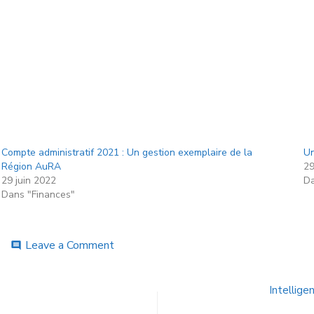
Compte administratif 2021 : Un gestion exemplaire de la
Un
Région AuRA
29
29 juin 2022
Da
Dans "Finances"
Leave a Comment
comment
Intellige