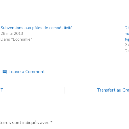
Subventions aux pôles de compétitivité
Dé
28 mai 2013
mu
Dans "Economie"
ty
2 
Da
Leave a Comment
comment
OT
Transfert au Gr
oires sont indiqués avec
*