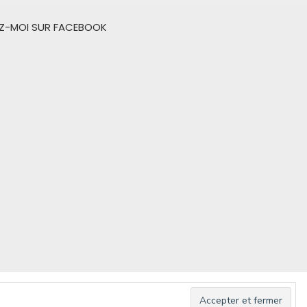
EZ-MOI SUR FACEBOOK
d by WordPress
/
Theme by Design Lab