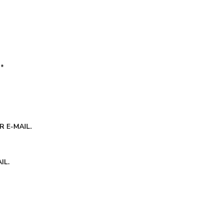
É
*
 E-MAIL.
IL.