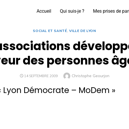
Accueil
Qui suis-je ?
Mes prises de par
SOCIAL ET SANTÉ
,
VILLE DE LYON
ssociations développ
veur des personnes âg
Christophe Geourjon
14 SEPTEMBRE 2009
 « Lyon Démocrate – MoDem »