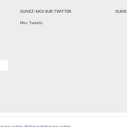
SUIVEZ-MOI SUR TWITTER
SUIV
Mes Tweets
Powere
tive aux cookies.
Politique relative aux cookies