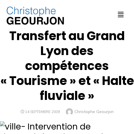
COLLECTIVITÉ
,
CULTURE ET SPORT
,
VILLE DE LYON
Transfert au Grand
Lyon des
compétences
« Tourisme » et « Halte
fluviale »
Christophe Geourjon
14 SEPTEMBRE 2009
Intervention de