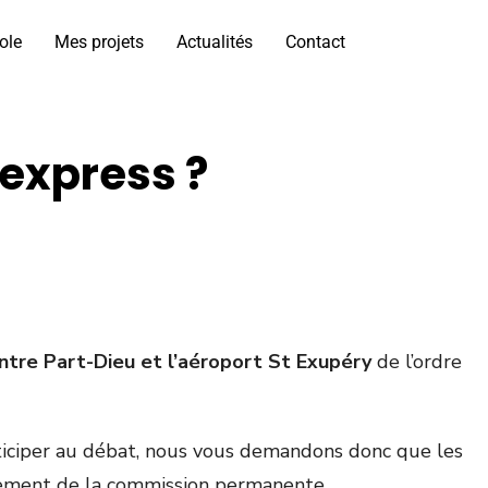
ole
Mes projets
Actualités
Contact
nexpress ?
tre Part-Dieu et l’aéroport St Exupéry
de l’ordre
ticiper au débat, nous vous demandons donc que les
mplement de la commission permanente.