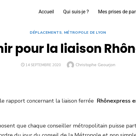
Accueil
Qui suis-je ?
Mes prises de par
DÉPLACEMENTS
,
MÉTROPOLE DE LYON
ir pour la liaison Rhô
Christophe Geourjon
14 SEPTEMBRE 2020
le rapport concernant la liaison ferrée
Rhônexpress en
posent que chaque conseiller métropolitain puisse par
 l’ordre du jour du conseil de la Métropole et non si