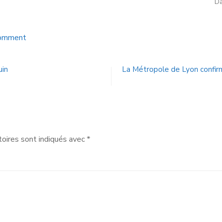
Da
Comment
uin
La Métropole de Lyon confirm
oires sont indiqués avec
*