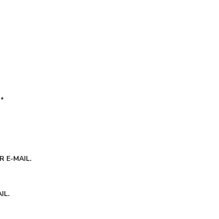
É
*
 E-MAIL.
IL.