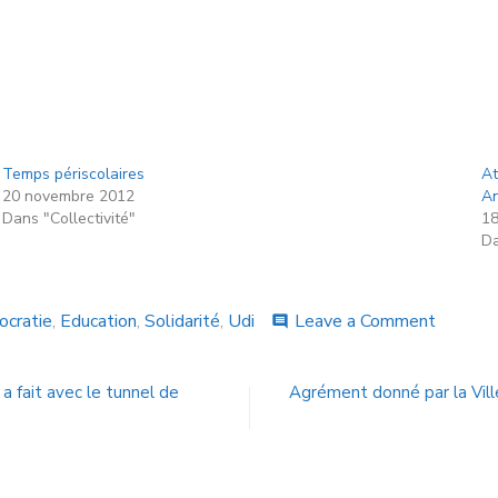
Temps périscolaires
At
20 novembre 2012
An
Dans "Collectivité"
18
Da
cratie
,
Education
,
Solidarité
,
Udi
Leave a Comment
comment
 a fait avec le tunnel de
Agrément donné par la Vill