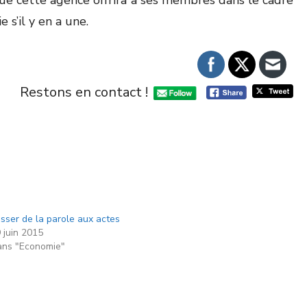
que cette agence offrira à ses membres dans le cadre
 s’il y en a une.
Restons en contact !
sser de la parole aux actes
 juin 2015
ns "Economie"