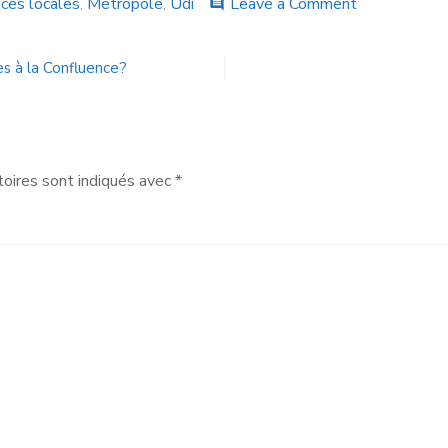
nces locales
,
Métropole
,
Udi
Leave a Comment
comment
es à la Confluence?
oires sont indiqués avec
*