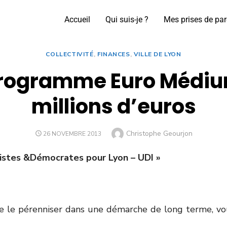
Accueil
Qui suis-je ?
Mes prises de par
COLLECTIVITÉ
,
FINANCES
,
VILLE DE LYON
 programme Euro Médiu
millions d’euros
Christophe Geourjon
26 NOVEMBRE 2013
ristes &Démocrates pour Lyon – UDI »
 de le pérenniser dans une démarche de long terme, 