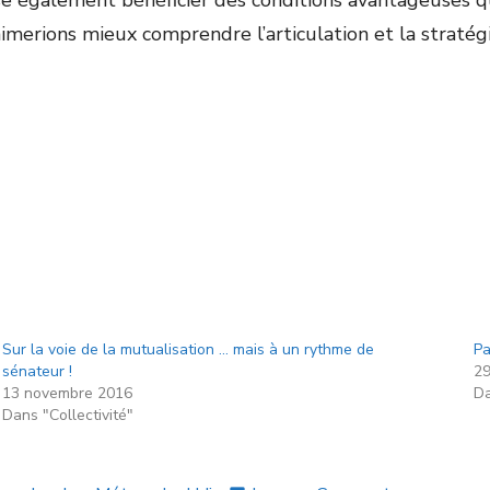
sse également bénéficier des conditions avantageuses 
merions mieux comprendre l’articulation et la stratégie
Sur la voie de la mutualisation … mais à un rythme de
Pa
sénateur !
29
13 novembre 2016
Da
Dans "Collectivité"