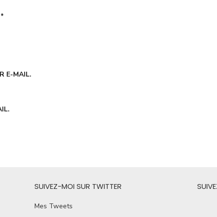
É
*
 E-MAIL.
IL.
SUIVEZ-MOI SUR TWITTER
SUIV
Mes Tweets