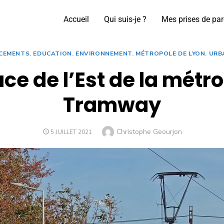
Accueil
Qui suis-je ?
Mes prises de par
CEMENTS
,
EDUCATION
,
ENVIRONNEMENT
,
MÉTROPOLE DE LYON
,
URB
ace de l’Est de la métr
Tramway
Christophe Geourjon
5 JUILLET 2021