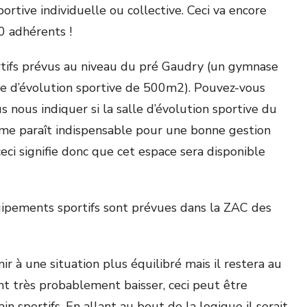
rtive individuelle ou collective. Ceci va encore
0 adhérents !
rtifs prévus au niveau du pré Gaudry (un gymnase
lle d’évolution sportive de 500m
2
). Pouvez-vous
 nous indiquer si la salle d’évolution sportive du
 me paraît indispensable pour une bonne gestion
ceci signifie donc que cet espace sera disponible
quipements sportifs sont prévues dans la ZAC des
ir à une situation plus équilibré mais il restera au
nt très probablement baisser, ceci peut être
 sportifs. En allant au bout de la logique il serait