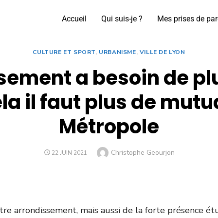
Accueil
Qui suis-je ?
Mes prises de par
CULTURE ET SPORT
,
URBANISME
,
VILLE DE LYON
sement a besoin de p
ela il faut plus de mutu
Métropole
Christophe Geourjon
22 JUIN 2021
otre arrondissement, mais aussi de la forte présence étu