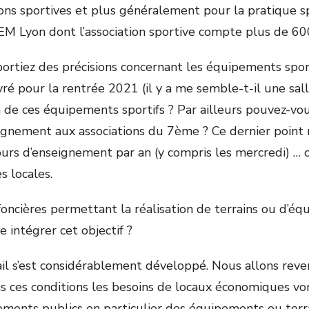
ns sportives et plus généralement pour la pratique spo
l’EM Lyon dont l’association sportive compte plus de 60
portiez des précisions concernant les équipements spo
vré pour la rentrée 2021 (il y a me semble-t-il une sa
n de ces équipements sportifs ? Par ailleurs pouvez-vous
eignement aux associations du 7ème ? Ce dernier point
jours d’enseignement par an (y compris les mercredi) … 
s locales.
oncières permettant la réalisation de terrains ou d’é
 intégrer cet objectif ?
ail s’est considérablement développé. Nous allons reven
s ces conditions les besoins de locaux économiques vo
ments publics en particulier des équipements ou terrain