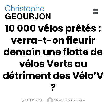
DÉPLACEMENTS
,
INTERVENTIONS
,
MÉTROPOLE DE LYON
10 000 vélos prêtés :
verra-t-on fleurir
demain une flotte de
vélos Verts au
détriment des Vélo’V
?
Christophe Geourjon
21 JUIN 2021