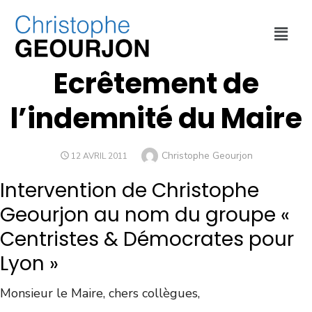
COLLECTIVITÉ
,
FINANCES
,
VILLE DE LYON
Ecrêtement de
l’indemnité du Maire
Christophe Geourjon
12 AVRIL 2011
Intervention de Christophe
Geourjon au nom du groupe «
Centristes & Démocrates pour
Lyon »
Monsieur le Maire, chers collègues,