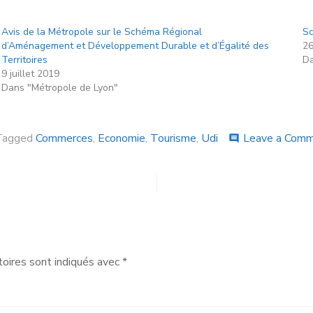
Avis de la Métropole sur le Schéma Régional
Sc
d’Aménagement et Développement Durable et d’Égalité des
26
Territoires
Da
9 juillet 2019
Dans "Métropole de Lyon"
Tagged
Commerces
,
Economie
,
Tourisme
,
Udi
Leave a Com
comment
oires sont indiqués avec
*