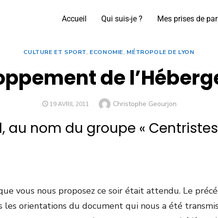
Accueil
Qui suis-je ?
Mes prises de par
CULTURE ET SPORT
,
ECONOMIE
,
MÉTROPOLE DE LYON
ppement de l’Héberg
Christophe Geourjon
19 AVRIL 2011
, au nom du groupe « Centriste
ue vous nous proposez ce soir était attendu.
Le précé
 les orientations du document qui nous a été transmis 