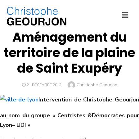
DÉPLACEMENTS
,
ECONOMIE
,
URBANISME
,
VILLE DE LYON
Aménagement du
territoire de la plaine
de Saint Exupéry
Christophe Geourjon
21 DÉCEMBRE 2013
Intervention de Christophe Geourjon
au nom du groupe « Centristes &Démocrates pour
Lyon– UDI »