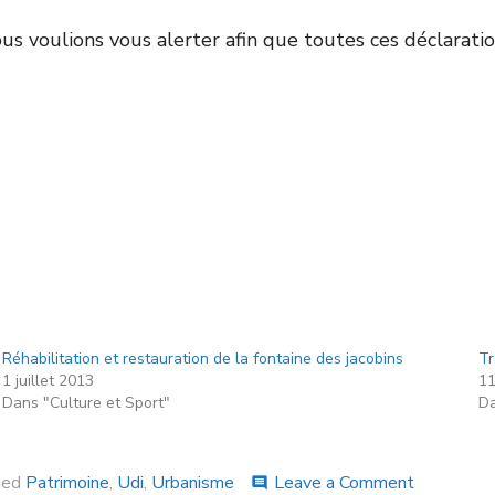
us voulions vous alerter afin que toutes ces déclaratio
Réhabilitation et restauration de la fontaine des jacobins
Tr
1 juillet 2013
11
Dans "Culture et Sport"
Da
ged
Patrimoine
,
Udi
,
Urbanisme
Leave a Comment
comment