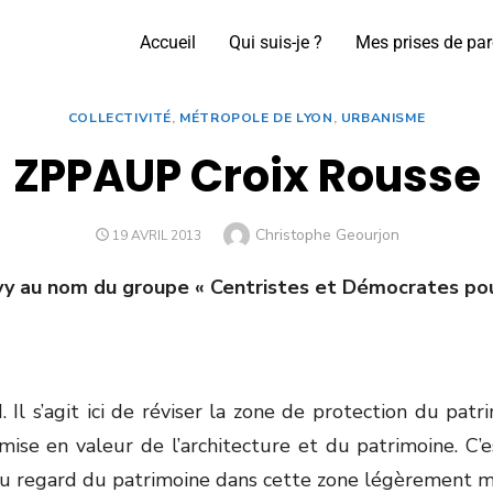
Accueil
Qui suis-je ?
Mes prises de par
COLLECTIVITÉ
,
MÉTROPOLE DE LYON
,
URBANISME
ZPPAUP Croix Rousse
Christophe Geourjon
19 AVRIL 2013
vy au nom du groupe « Centristes et Démocrates pou
 Il s’agit ici de réviser la zone de protection du patr
ise en valeur de l’architecture et du patrimoine. C’e
au regard du patrimoine dans cette zone légèrement m