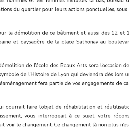
s hommes et les femmes installés la bas, bureau de
ions du quartier pour leurs actions ponctuelles, sous 
ur la démolition de ce bâtiment et aussi des 12 et 14
baine et paysagère de la place Sathonay au boulevar
émolition de l’école des Beaux Arts sera l’occasion 
symbole de l’Histoire de Lyon qui deviendra dès lors un
 réaménagement fera partie de vos engagements de cam
i pourrait faire l’objet de réhabilitation et réutilisat
ssement, vous interrogeait à ce sujet, votre répo
ait voir le changement. Ce changement là non plus n’e