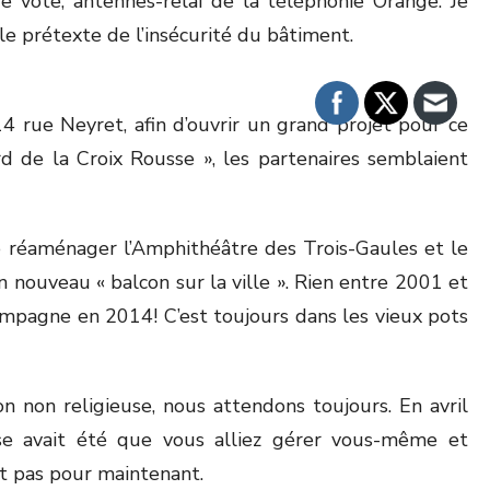
 vote, antennes-relai de la téléphonie Orange. Je
le prétexte de l’insécurité du bâtiment.
 rue Neyret, afin d’ouvrir un grand projet pour ce
d de la Croix Rousse », les partenaires semblaient
de réaménager l’Amphithéâtre des Trois-Gaules et le
 nouveau « balcon sur la ville ». Rien entre 2001 et
pagne en 2014! C’est toujours dans les vieux pots
ion non religieuse, nous attendons toujours. En avril
nse avait été que vous alliez gérer vous-même et
st pas pour maintenant.