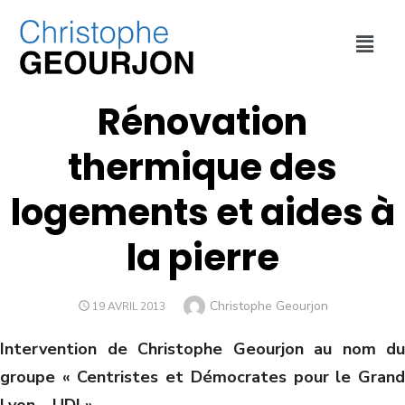
ECONOMIE
,
ENVIRONNEMENT
,
FINANCES
,
MÉTROPOLE DE LYON
,
URBANISME
Rénovation
thermique des
logements et aides à
la pierre
Christophe Geourjon
19 AVRIL 2013
Intervention de Christophe Geourjon au nom du
groupe « Centristes et Démocrates pour le Grand