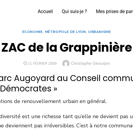
Accueil
Qui suis-je ?
Mes prises de par
ECONOMIE
,
MÉTROPOLE DE LYON
,
URBANISME
ZAC de la Grappinière
Christophe Geourjon
11 FÉVRIER 2009
Marc Augoyard au Conseil comm
t Démocrates »
ations de renouvellement urbain en général.
versité est une richesse tant qu’elle ne devient pas 
 ne deviennent pas irréversibles. C’est à notre commun