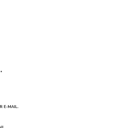
É
*
 E-MAIL.
IL.