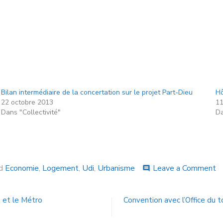
Bilan intermédiaire de la concertation sur le projet Part-Dieu
Hô
22 octobre 2013
11
Dans "Collectivité"
Da
ed
Economie
,
Logement
,
Udi
,
Urbanisme
Leave a Comment
comment
é et le Métro
Convention avec l’Office du