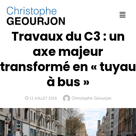
DÉPLACEMENTS
,
ECONOMIE
,
MÉTROPOLE DE LYON
Travaux du C3 : un
axe majeur
transformé en « tuyau
à bus »
Christophe Geourjon
11 JUILLET 2016