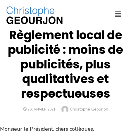
ECONOMIE
,
ENVIRONNEMENT
,
MÉTROPOLE DE LYON
Règlement local de
publicité : moins de
publicités, plus
qualitatives et
respectueuses
Christophe Geourjon
26 JANVIER 2021
Monsieur le Président, chers collègues,