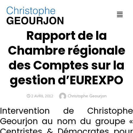
ECONOMIE
,
FINANCES
,
VILLE DE LYON
Rapport de la
Chambre régionale
des Comptes sur la
gestion d’EUREXPO
Christophe Geourjon
2 AVRIL 2012
Intervention de Christophe
Geourjon au nom du groupe «
Centristes & Démocrates pour