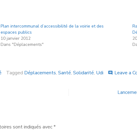
Plan intercommunal d’accessibilité de la voirie et des
Ra
espaces publics
Dé
10 janvier 2012
20
Dans "Déplacements"
Da
é
Tagged
Déplacements
,
Santé
,
Solidarité
,
Udi
Leave a 
comment
Lancement
oires sont indiqués avec
*