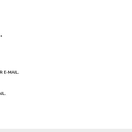
É
*
 E-MAIL.
IL.