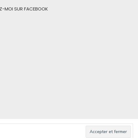
EZ-MOI SUR FACEBOOK
d by WordPress
/
Theme by Design Lab