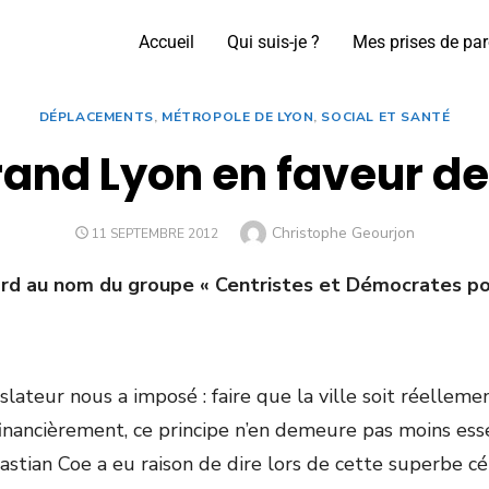
Accueil
Qui suis-je ?
Mes prises de par
DÉPLACEMENTS
,
MÉTROPOLE DE LYON
,
SOCIAL ET SANTÉ
rand Lyon en faveur de 
Christophe Geourjon
11 SEPTEMBRE 2012
rd au nom du groupe « Centristes et Démocrates po
islateur nous a imposé : faire que la ville soit réelle
inancièrement, ce principe n’en demeure pas moins essen
astian Coe a eu raison de dire lors de cette superbe c