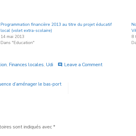
Programmation financière 2013 au titre du projet éducatif
No
local (volet extra-scolaire)
Vi
14 mai 2013
8 
Dans "Education"
Da
ion
,
Finances locales
,
Udi
Leave a Comment
comment
uence d’aménager le bas-port
oires sont indiqués avec
*