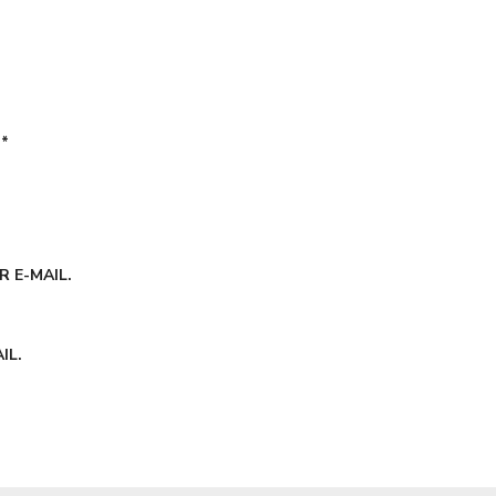
É
*
 E-MAIL.
IL.