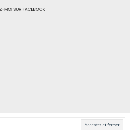
EZ-MOI SUR FACEBOOK
d by WordPress
/
Theme by Design Lab