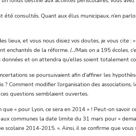
 un fonds destiné aux activités périscolaires, vous avez
nt été consultés. Quant aux élus municipaux, n’en parlo
s lieux, et vous nous disiez vos doutes, je vous cite : «
ont enchantés de la réforme. /…/Mais on a 195 écoles, c
s données et on attendra qu’elles soient totalement c
concertations se poursuivaient afin d’affiner les hypot
s ? Comment modifier l’organisation des associations, 
ces questions semblaient ouvertes.
on que « pour Lyon, ce sera en 2014 » ! Peut-on savoir c
ne aux communes la date limite du 31 mars pour « dem
ée scolaire 2014-2015. ». Ainsi, il se confirme que vou