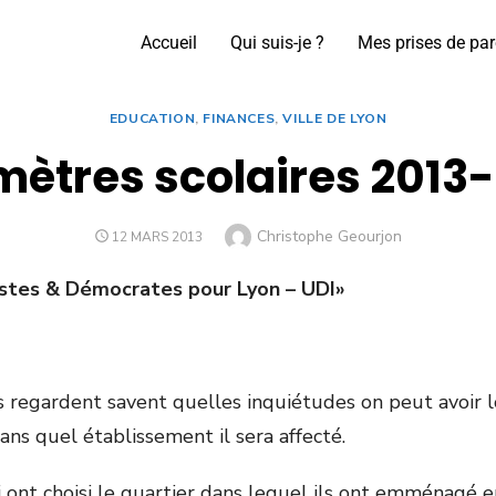
Accueil
Qui suis-je ?
Mes prises de par
EDUCATION
,
FINANCES
,
VILLE DE LYON
mètres scolaires 2013
Christophe Geourjon
12 MARS 2013
istes & Démocrates pour Lyon – UDI»
 regardent savent quelles inquiétudes on peut avoir lor
s quel établissement il sera affecté.
nt choisi le quartier dans lequel ils ont emménagé en