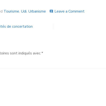
ed
Tourisme
,
Udi
,
Urbanisme
Leave a Comment
comment
ités de concertation
oires sont indiqués avec
*