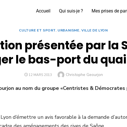
Accueil
Qui suis-je ?
Mes prises de par
CULTURE ET SPORT
,
URBANISME
,
VILLE DE LYON
ion présentée par la 
r le bas-port du qu
Christophe Geourjon
12 MARS 2013
ourjon au nom du groupe «Centristes & Démocrates 
Lyon d’émettre un avis favorable à la demande d’autor
cadre des aménagements des rives de Saône.