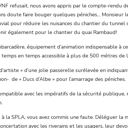
e VNF refusait, nous avons appris par le compte-rendu d
 sans doute faire bouger quelques péniches… Monsieur 
luvial pour réduire les nuisances du chantier du tunnel
rvenir également pour le chantier du quai Rambaud!
mbarcadère, équipement d’animation indispensable à ce 
 temps en temps accessible à plus de 500 mètres de l
rtiste » d’une jolie passerelle surélevée en indiquant a
on- de « Ducs d’Albe » pour l’amarrage des péniches.
compatible avec les impératifs de la sécurité publique,
.
 à la SPLA, vous avez commis une faute. Déléguer la ma
oncertation avec les riverains et les usagers, leur devo