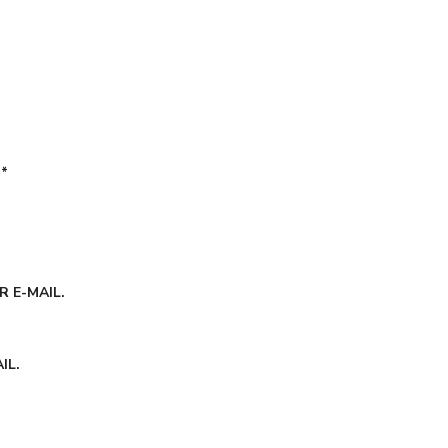
É
*
 E-MAIL.
IL.