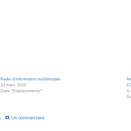
Radio d’information multimodale
Re
23 mars 2010
C
Dans "Déplacements"
5 
Da
n
Un commentaire
comment