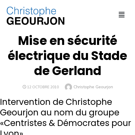
COLLECTIVITÉ
,
CULTURE ET SPORT
,
FINANCES
,
PROPOSITIONS
,
URBANISME
,
VILLE DE LYON
Mise en sécurité
électrique du Stade
de Gerland
Christophe Geourjon
12 OCTOBRE 2010
Intervention de Christophe
Geourjon au nom du groupe
«Centristes & Démocrates pour
Lyon»