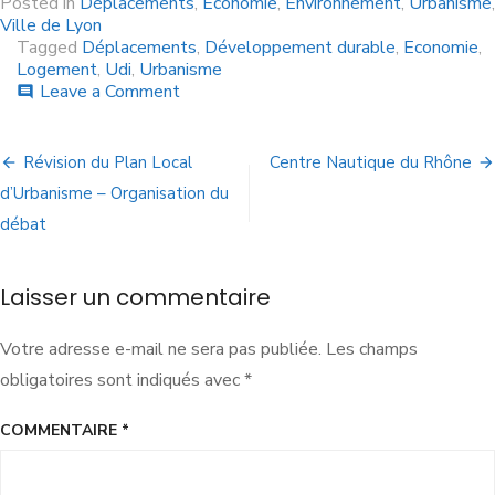
Posted in
Déplacements
,
Economie
,
Environnement
,
Urbanisme
,
Ville de Lyon
Tagged
Déplacements
,
Développement durable
,
Economie
,
Logement
,
Udi
,
Urbanisme
Leave a Comment
comment
Révision du Plan Local
Centre Nautique du Rhône
d’Urbanisme – Organisation du
débat
Laisser un commentaire
Votre adresse e-mail ne sera pas publiée.
Les champs
obligatoires sont indiqués avec
*
COMMENTAIRE
*