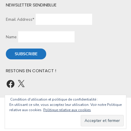
NEWSLETTER SENDINBLUE
Email Address*
Name
RESTONS EN CONTACT !
Condition d'utilisation et politique de confidentialité :
En utilisant ce site, vous acceptez leur utilisation. Voir notre Politique
© 2026 Christophe Geourjon
relative aux cookies.
Politique relative aux cookies
Powered by WordPress
/
Theme by Design Lab