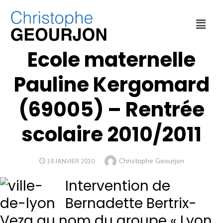
EDUCATION
,
VILLE DE LYON
Ecole maternelle
Pauline Kergomard
(69005) – Rentrée
scolaire 2010/2011
Christophe Geourjon
18 JANVIER 2010
Intervention de
Bernadette Bertrix-
Veza au nom du groupe « Lyon