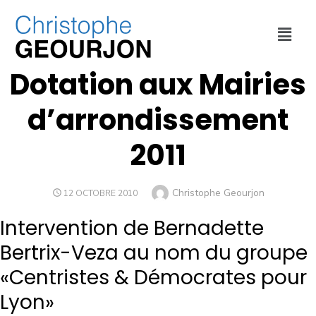
COLLECTIVITÉ
,
FINANCES
,
VILLE DE LYON
Dotation aux Mairies
d’arrondissement
2011
Christophe Geourjon
12 OCTOBRE 2010
Intervention de Bernadette
Bertrix-Veza au nom du groupe
«Centristes & Démocrates pour
Lyon»