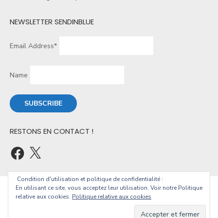
NEWSLETTER SENDINBLUE
Email Address*
Name
RESTONS EN CONTACT !
Condition d'utilisation et politique de confidentialité :
En utilisant ce site, vous acceptez leur utilisation. Voir notre Politique
© 2026 Christophe Geourjon
relative aux cookies.
Politique relative aux cookies
Powered by WordPress
/
Theme by Design Lab