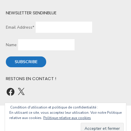
NEWSLETTER SENDINBLUE
Email Address*
Name
RESTONS EN CONTACT !
Condition d'utilisation et politique de confidentialité :
En utilisant ce site, vous acceptez leur utilisation. Voir notre Politique
© 2026 Christophe Geourjon
relative aux cookies.
Politique relative aux cookies
Powered by WordPress
/
Theme by Design Lab