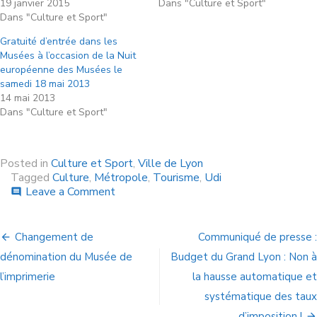
19 janvier 2015
Dans "Culture et Sport"
Dans "Culture et Sport"
Gratuité d’entrée dans les
Musées à l’occasion de la Nuit
européenne des Musées le
samedi 18 mai 2013
14 mai 2013
Dans "Culture et Sport"
Posted in
Culture et Sport
,
Ville de Lyon
Tagged
Culture
,
Métropole
,
Tourisme
,
Udi
Leave a Comment
comment
Changement de
Communiqué de presse :
dénomination du Musée de
Budget du Grand Lyon : Non à
l’imprimerie
la hausse automatique et
systématique des taux
d’imposition !