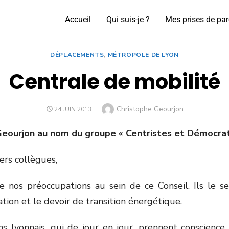
Accueil
Qui suis-je ?
Mes prises de par
DÉPLACEMENTS
,
MÉTROPOLE DE LYON
Centrale de mobilité
Christophe Geourjon
24 JUIN 2013
Geourjon au nom du groupe « Centristes et Démocrat
ers collègues,
nos préoccupations au sein de ce Conseil. Ils le ser
ion et le devoir de transition énergétique.
ns lyonnais, qui de jour en jour, prennent conscien