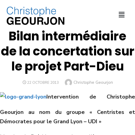
COLLECTIVITÉ
,
ECONOMIE
,
MÉTROPOLE DE LYON
,
URBANISME
Bilan intermédiaire
de la concertation sur
le projet Part-Dieu
Christophe Geourjon
22 OCTOBRE 2013
Intervention de Christophe
Geourjon au nom du groupe « Centristes et
Démocrates pour le Grand Lyon – UDI »