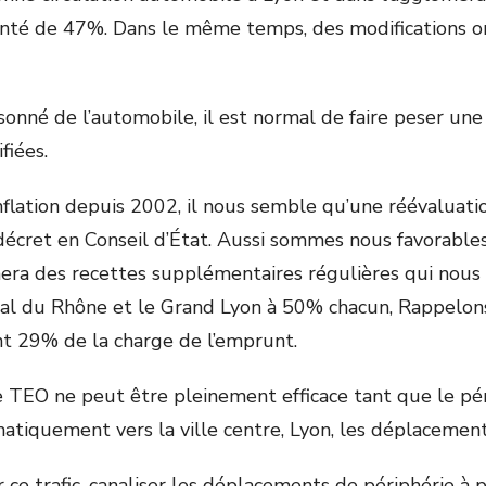
ugmenté de 47%. Dans le même temps, des modifications
raisonné de l’automobile, il est normal de faire peser un
fiées.
inflation depuis 2002, il nous semble qu’une réévaluat
écret en Conseil d’État. Aussi sommes nous favorables
nnera des recettes supplémentaires régulières qui no
néral du Rhône et le Grand Lyon à 50% chacun, Rappelon
ent 29% de la charge de l’emprunt.
ue TEO ne peut être pleinement efficace tant que le pér
tiquement vers la ville centre, Lyon, les déplacements
 ce trafic, canaliser les déplacements de périphérie à pé