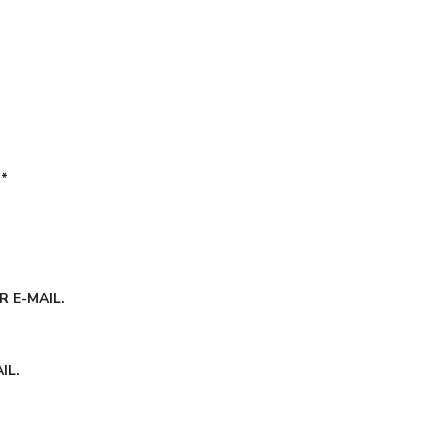
É
*
 E-MAIL.
IL.