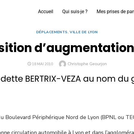
Accueil
Qui suis-je ?
Mes prises de par
DÉPLACEMENTS
,
VILLE DE LYON
osition d’augmentation 
Christophe Geourjon
18 MAI 2010
nadette BERTRIX-VEZA au nom du
s du Boulevard Périphérique Nord de Lyon (BPNL ou TE
e circulation automobile à Lyon et dans l’agglomération.