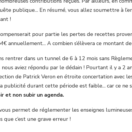
 nombreuses contributions reçues. Par ailleurs, en comm
nquête publique… En résumé, vous allez soumettre à l’
ant !
penserait pour partie les pertes de recettes provena
 9M€ annuellement… A combien s’élèvera ce montant d
lons rentrer dans un tunnel de 6 à 12 mois sans Règlem
 nous aviez répondu par le dédain ! Pourtant il y a 2 ans
rection de Patrick Veron en étroite concertation avec 
publicité durant cette période est faible… car ce ne se
ir et non subir un agenda.
ous permet de réglementer les enseignes lumineuses en 
 que c’est une grave erreur !