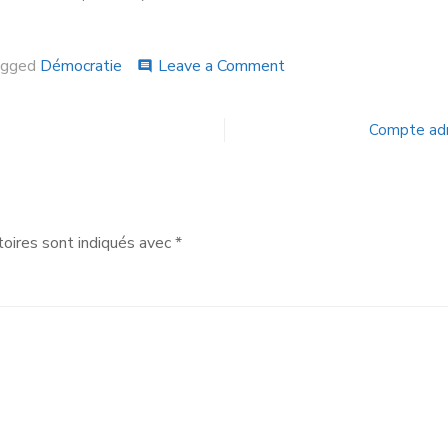
agged
Démocratie
Leave a Comment
comment
Compte adm
oires sont indiqués avec
*