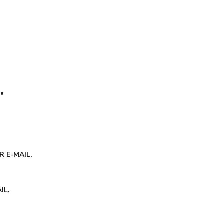
É
*
 E-MAIL.
IL.