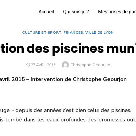
Accueil
Qui suis-je ?
Mes prises de par
CULTURE ET SPORT
,
FINANCES
,
VILLE DE LYON
ation des piscines mun
Christophe Geourjon
27 AVRIL 2015
 avril 2015 – Intervention de Christophe Geourjon
uge » depuis des années c’est bien celui des piscines.
uis tombé dans les eaux profondes des promesses oub