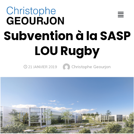
CULTURE ET SPORT
,
FINANCES
,
URBANISME
,
VILLE DE LYON
Subvention à la SASP
LOU Rugby
Christophe Geourjon
21 JANVIER 2019