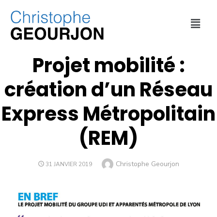
COMMUNIQUÉS DE PRESSE
,
DÉPLACEMENTS
,
ENVIRONNEMENT
,
INTERVENTIONS
,
MON BLOG
,
PROPOSITIONS
,
URBANISME
Projet mobilité :
création d’un Réseau
Express Métropolitain
(REM)
Christophe Geourjon
31 JANVIER 2019