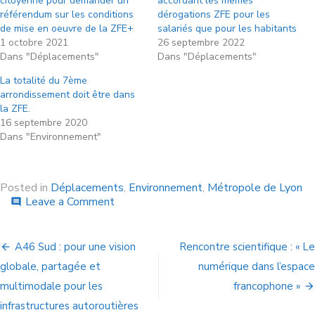
citoyenne pour demander un
accordant les mêmes
référendum sur les conditions
dérogations ZFE pour les
de mise en oeuvre de la ZFE+
salariés que pour les habitants
1 octobre 2021
26 septembre 2022
Dans "Déplacements"
Dans "Déplacements"
La totalité du 7ème
arrondissement doit être dans
la ZFE.
16 septembre 2020
Dans "Environnement"
Posted in
Déplacements
,
Environnement
,
Métropole de Lyon
Leave a Comment
comment
A46 Sud : pour une vision
Rencontre scientifique : « Le
globale, partagée et
numérique dans l’espace
multimodale pour les
francophone »
infrastructures autoroutières