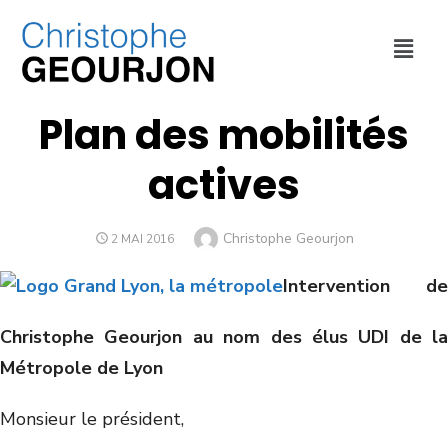
CULTURE ET SPORT
,
DÉPLACEMENTS
,
ENVIRONNEMENT
,
MÉTROPOLE DE LYON
,
SOCIAL ET SANTÉ
Plan des mobilités
actives
Christophe Geourjon
2 MAI 2016
Intervention de
Christophe Geourjon au nom des élus UDI de la
Métropole de Lyon
Monsieur le président,