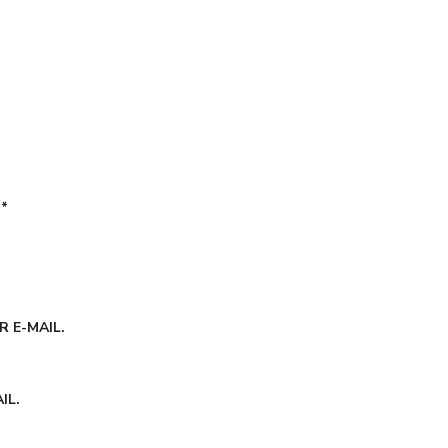
É
*
 E-MAIL.
IL.