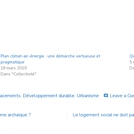
Plan climat-air-énergie : une démarche vertueuse et
Qu
pragmatique
5 
18 mars 2019
Da
Dans "Collectivité"
acements
,
Développement durable
,
Urbanisme
Leave a C
comment
me archaïque ?
Le logement social ne doit pa