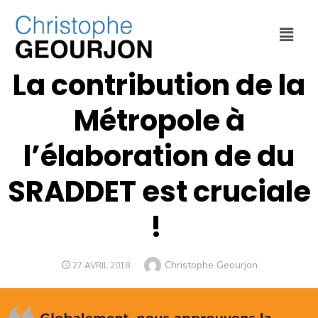
INTERVENTIONS
,
MÉTROPOLE DE LYON
,
URBANISME
La contribution de la
Métropole à
l’élaboration de du
SRADDET est cruciale
!
Christophe Geourjon
27 AVRIL 2018