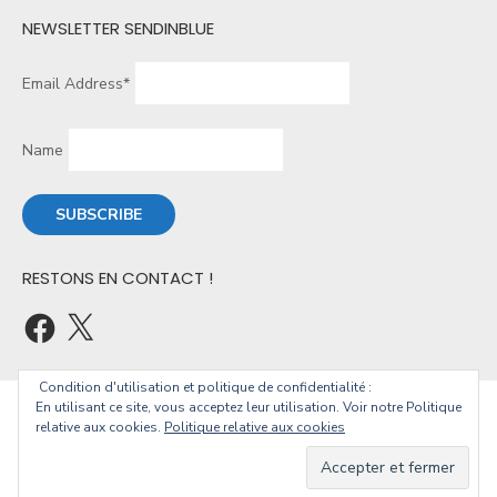
NEWSLETTER SENDINBLUE
Email Address*
Name
RESTONS EN CONTACT !
Condition d'utilisation et politique de confidentialité :
En utilisant ce site, vous acceptez leur utilisation. Voir notre Politique
© 2026 Christophe Geourjon
relative aux cookies.
Politique relative aux cookies
Powered by WordPress
/
Theme by Design Lab