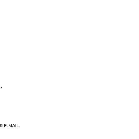
É
*
 E-MAIL.