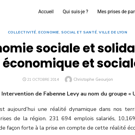
Accueil
Qui suis-je ?
Mes prises de par
COLLECTIVITÉ
,
ECONOMIE
,
SOCIAL ET SANTÉ
,
VILLE DE LYON
omie sociale et solida
économique et social
Christophe Geourjon
21 OCTOBRE 2014
, Intervention de Fabenne Levy au nom du groupe « 
est aujourd’hui une réalité dynamique dans nos terri
rises de la région. 231 694 emplois salariés, 10,1
de façon forte à la prise en compte de cette réalité éc